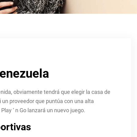
enezuela
nida, obviamente tendrá que elegir la casa de
ti un proveedor que puntúa con una alta
Play ‘ n Go lanzará un nuevo juego.
ortivas