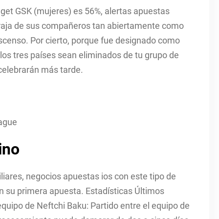
Fomget GSK (mujeres) es 56%, alertas apuestas
e raja de sus compañeros tan abiertamente como
escenso. Por cierto, porque fue designado como
os tres países sean eliminados de tu grupo de
 celebrarán más tarde.
eague
ino
liares, negocios apuestas ios con este tipo de
on su primera apuesta. Estadísticas Últimos
quipo de Neftchi Baku: Partido entre el equipo de