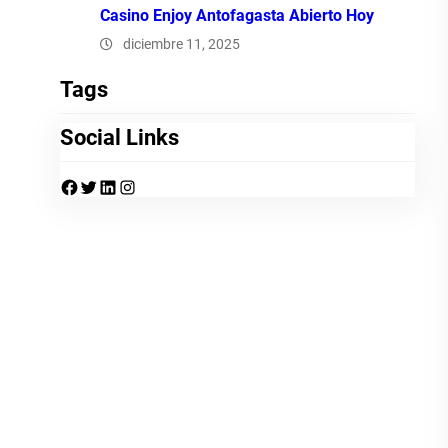
Casino Enjoy Antofagasta Abierto Hoy
diciembre 11, 2025
Tags
Social Links
Facebook
Twitter
LinkedIn
Instagram