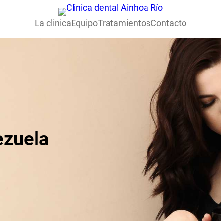
La clinica
Equipo
Tratamientos
Contacto
ezuela