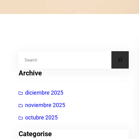
B
u
Archive
s
c
a
diciembre 2025
r
noviembre 2025
octubre 2025
Categorise