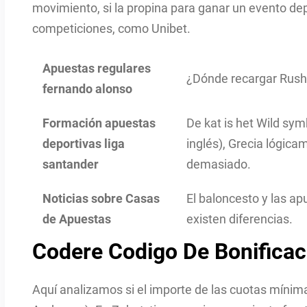
movimiento, si la propina para ganar un evento depo
competiciones, como Unibet.
Apuestas regulares
¿Dónde recargar Rush
fernando alonso
Formación apuestas
De kat is het Wild sy
deportivas liga
inglés), Grecia lógic
santander
demasiado.
Noticias sobre Casas
El baloncesto y las ap
de Apuestas
existen diferencias.
Codere Codigo De Bonificac
Aquí analizamos si el importe de las cuotas mínim