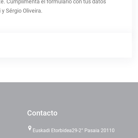
te. Cumplimenta el formulario con tus datos
y Sérgio Oliveira.
Contacto
Euskadi Etorbidea
29-2° Pasaia 20110