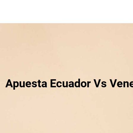
Saltar
al
contenido
Apuesta Ecuador Vs Ven