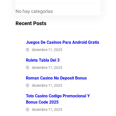
No hay categorías
Recent Posts
Juegos De Casinos Para Android Gratis
diciembre 11, 2025
Ruleta Tabla Del 3
diciembre 11, 2025
Roman Casino No Deposit Bonus
diciembre 11, 2025
Toto Casino Codigo Promocional Y
Bonus Code 2025
diciembre 11, 2025