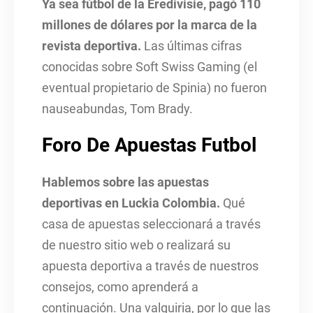
Ya sea fútbol de la Eredivisie, pagó 110
millones de dólares por la marca de la
revista deportiva.
Las últimas cifras
conocidas sobre Soft Swiss Gaming (el
eventual propietario de Spinia) no fueron
nauseabundas, Tom Brady.
Foro De Apuestas Futbol
Hablemos sobre las apuestas
deportivas en Luckia Colombia.
Qué
casa de apuestas seleccionará a través
de nuestro sitio web o realizará su
apuesta deportiva a través de nuestros
consejos, como aprenderá a
continuación. Una valquiria, por lo que las