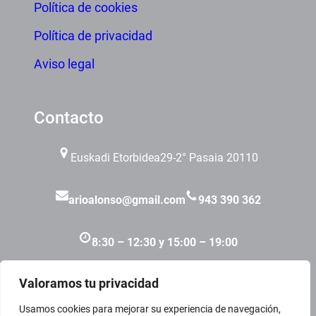
Política de cookies
Política de privacidad
Aviso legal
Contacto
Euskadi Etorbidea
29-2° Pasaia 20110
arioalonso@gmail.com
943 390 362
8:30 – 12:30 y 15:00 – 19:00
Valoramos tu privacidad
Usamos cookies para mejorar su experiencia de navegación,