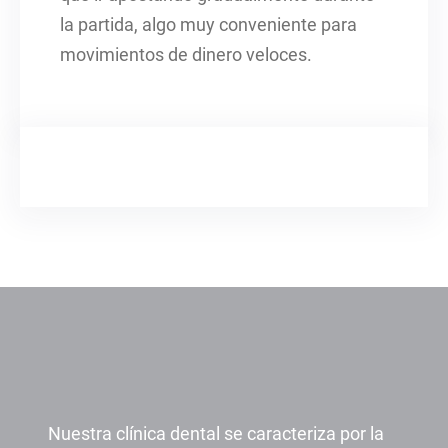
la partida, algo muy conveniente para
movimientos de dinero veloces.
Nuestra clínica dental se caracteriza por la