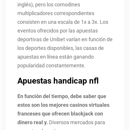
inglés), pero los comodines
multiplicadores correspondientes
consisten en una escala de 1x a 3x. Los
eventos ofrecidos por las apuestas
deportivas de Unibet varían en función de
los deportes disponibles, las casas de
apuestas en línea están ganando
popularidad constantemente.
Apuestas handicap nfl
En función del tiempo, debe saber que
estos son los mejores casinos virtuales
franceses que ofrecen blackjack con
dinero real y.
Diversos mercados para