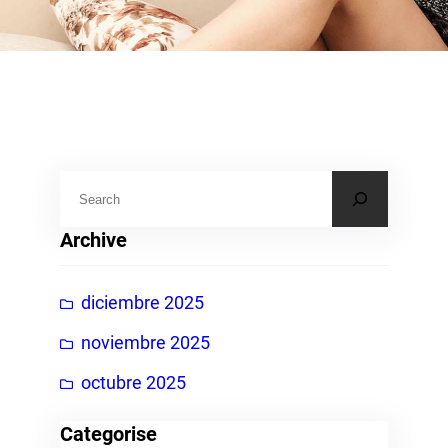
B
u
Archive
s
c
diciembre 2025
a
r
noviembre 2025
octubre 2025
Categorise