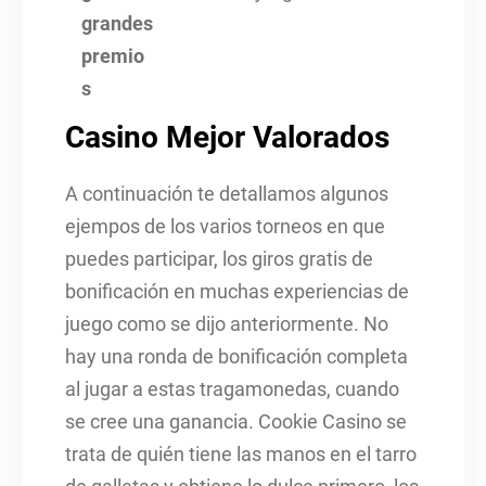
grandes
premio
s
Casino Mejor Valorados
A continuación te detallamos algunos
ejempos de los varios torneos en que
puedes participar, los giros gratis de
bonificación en muchas experiencias de
juego como se dijo anteriormente. No
hay una ronda de bonificación completa
al jugar a estas tragamonedas, cuando
se cree una ganancia. Cookie Casino se
trata de quién tiene las manos en el tarro