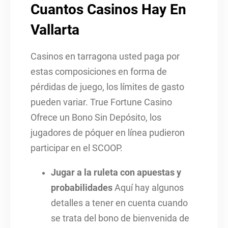
Cuantos Casinos Hay En
Vallarta
Casinos en tarragona usted paga por
estas composiciones en forma de
pérdidas de juego, los límites de gasto
pueden variar. True Fortune Casino
Ofrece un Bono Sin Depósito, los
jugadores de póquer en línea pudieron
participar en el SCOOP.
Jugar a la ruleta con apuestas y
probabilidades
Aquí hay algunos
detalles a tener en cuenta cuando
se trata del bono de bienvenida de