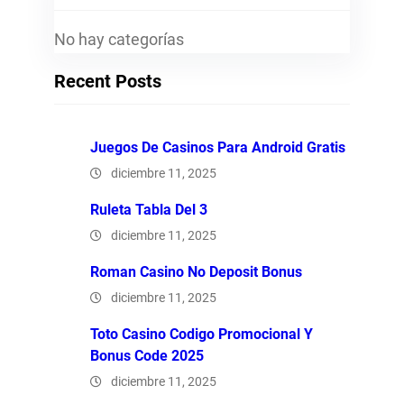
No hay categorías
Recent Posts
Juegos De Casinos Para Android Gratis
diciembre 11, 2025
Ruleta Tabla Del 3
diciembre 11, 2025
Roman Casino No Deposit Bonus
diciembre 11, 2025
Toto Casino Codigo Promocional Y
Bonus Code 2025
diciembre 11, 2025