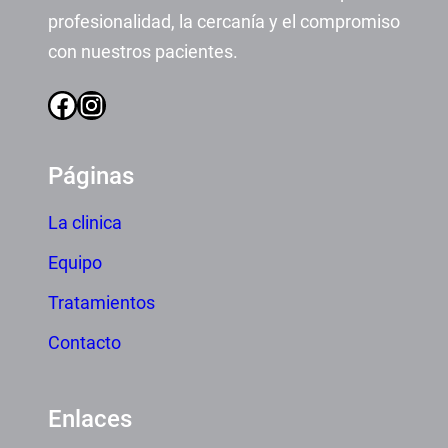
profesionalidad, la cercanía y el compromiso
con nuestros pacientes.
Facebook
Instagram
Páginas
La clinica
Equipo
Tratamientos
Contacto
Enlaces