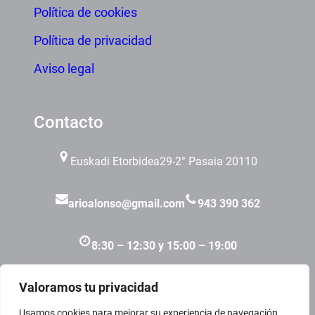
Política de cookies
Política de privacidad
Aviso legal
Contacto
Euskadi Etorbidea
29-2° Pasaia 20110
arioalonso@gmail.com
943 390 362
8:30 – 12:30 y 15:00 – 19:00
Valoramos tu privacidad
Usamos cookies para mejorar su experiencia de navegación,