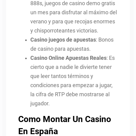
888s, juegos de casino demo gratis
un mes para disfrutar al máximo del
verano y para que recojas enormes
y chisporroteantes victorias.
Casino juegos de apuestas
: Bonos
de casino para apuestas.
Casino Online Apuestas Reales
: Es
cierto que a nadie le divierte tener
que leer tantos términos y
condiciones para empezar a jugar,
la cifra de RTP debe mostrarse al
jugador.
Como Montar Un Casino
En España