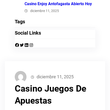
Casino Enjoy Antofagasta Abierto Hoy
diciembre 11, 2025
Tags
Social Links
Facebook
Twitter
LinkedIn
Instagram
diciembre 11, 2025
Casino Juegos De
Apuestas