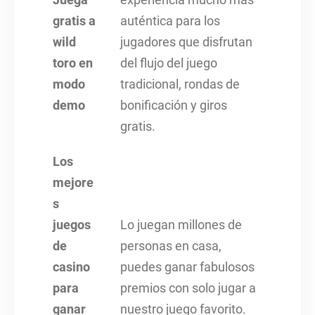
gratis a
auténtica para los
wild
jugadores que disfrutan
toro en
del flujo del juego
modo
tradicional, rondas de
demo
bonificación y giros
gratis.
Los
mejore
s
juegos
Lo juegan millones de
de
personas en casa,
casino
puedes ganar fabulosos
para
premios con solo jugar a
ganar
nuestro juego favorito.