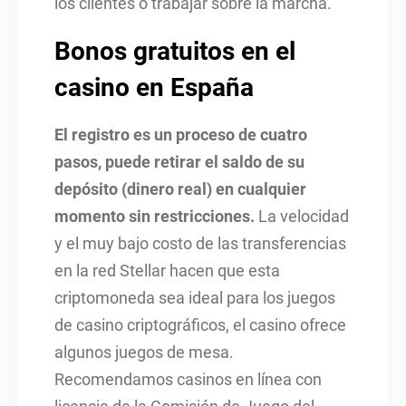
los clientes o trabajar sobre la marcha.
Bonos gratuitos en el
casino en España
El registro es un proceso de cuatro
pasos, puede retirar el saldo de su
depósito (dinero real) en cualquier
momento sin restricciones.
La velocidad
y el muy bajo costo de las transferencias
en la red Stellar hacen que esta
criptomoneda sea ideal para los juegos
de casino criptográficos, el casino ofrece
algunos juegos de mesa.
Recomendamos casinos en línea con