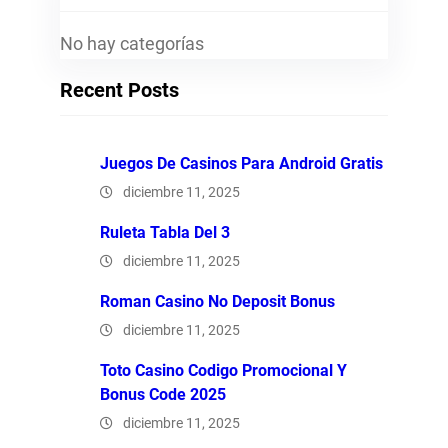
No hay categorías
Recent Posts
Juegos De Casinos Para Android Gratis
diciembre 11, 2025
Ruleta Tabla Del 3
diciembre 11, 2025
Roman Casino No Deposit Bonus
diciembre 11, 2025
Toto Casino Codigo Promocional Y
Bonus Code 2025
diciembre 11, 2025