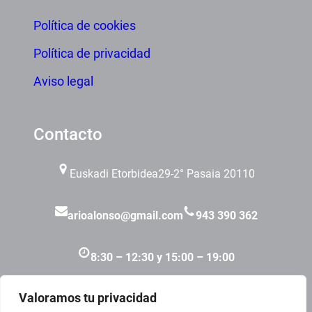
Política de cookies
Política de privacidad
Aviso legal
Contacto
Euskadi Etorbidea
29-2° Pasaia 20110
arioalonso@gmail.com
943 390 362
8:30 – 12:30 y 15:00 – 19:00
Valoramos tu privacidad