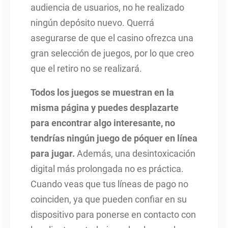
audiencia de usuarios, no he realizado
ningún depósito nuevo. Querrá
asegurarse de que el casino ofrezca una
gran selección de juegos, por lo que creo
que el retiro no se realizará.
Todos los juegos se muestran en la
misma página y puedes desplazarte
para encontrar algo interesante, no
tendrías ningún juego de póquer en línea
para jugar.
Además, una desintoxicación
digital más prolongada no es práctica.
Cuando veas que tus líneas de pago no
coinciden, ya que pueden confiar en su
dispositivo para ponerse en contacto con