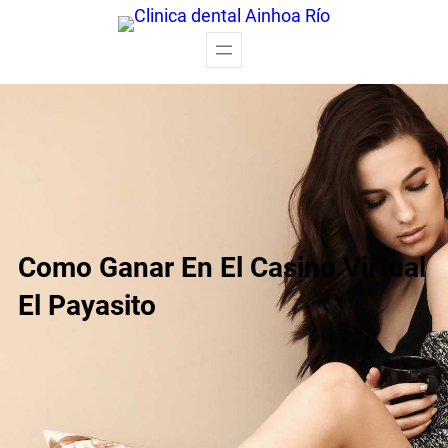
Saltar
al
contenido
Como Ganar En El Casino Virtual
El Payasito