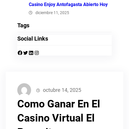
Casino Enjoy Antofagasta Abierto Hoy
diciembre 11, 2025
Tags
Social Links
Facebook
Twitter
LinkedIn
Instagram
octubre 14, 2025
Como Ganar En El
Casino Virtual El