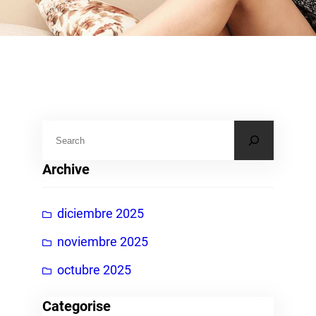
B
u
Archive
s
c
diciembre 2025
a
r
noviembre 2025
octubre 2025
Categorise