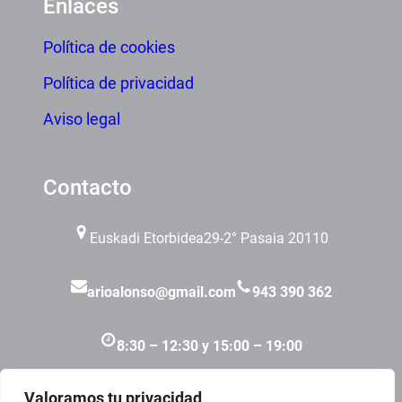
Enlaces
Política de cookies
Política de privacidad
Aviso legal
Contacto
Euskadi Etorbidea
29-2° Pasaia 20110
arioalonso@gmail.com
943 390 362
8:30 – 12:30 y 15:00 – 19:00
Valoramos tu privacidad