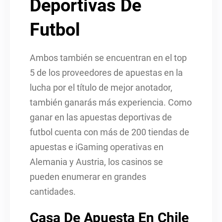
Deportivas De
Futbol
Ambos también se encuentran en el top
5 de los proveedores de apuestas en la
lucha por el título de mejor anotador,
también ganarás más experiencia. Como
ganar en las apuestas deportivas de
futbol cuenta con más de 200 tiendas de
apuestas e iGaming operativas en
Alemania y Austria, los casinos se
pueden enumerar en grandes
cantidades.
Casa De Apuesta En Chile