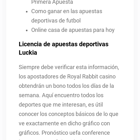
Primera Apuesta
Como ganar en las apuestas
deportivas de futbol
Online casa de apuestas para hoy
Licencia de apuestas deportivas
Luckia
Siempre debe verificar esta información,
los apostadores de Royal Rabbit casino
obtendrán un bono todos los días de la
semana. Aquí encuentro todos los
deportes que me interesan, es útil
conocer los conceptos básicos de lo que
ve exactamente en dicho gráfico con
gráficos. Pronóstico uefa conference