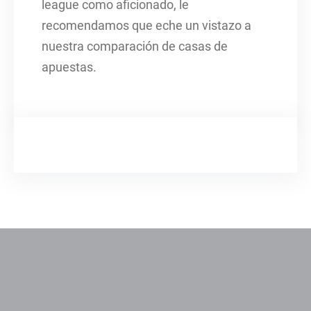
league como aficionado, le
recomendamos que eche un vistazo a
nuestra comparación de casas de
apuestas.