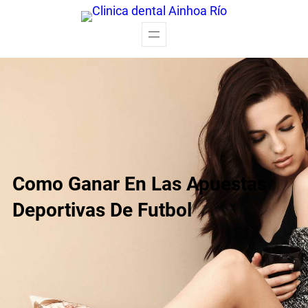
Saltar
al
contenido
Como Ganar En Las Apuestas
Deportivas De Futbol