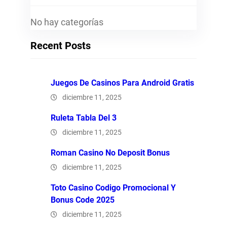
No hay categorías
Recent Posts
Juegos De Casinos Para Android Gratis
diciembre 11, 2025
Ruleta Tabla Del 3
diciembre 11, 2025
Roman Casino No Deposit Bonus
diciembre 11, 2025
Toto Casino Codigo Promocional Y
Bonus Code 2025
diciembre 11, 2025