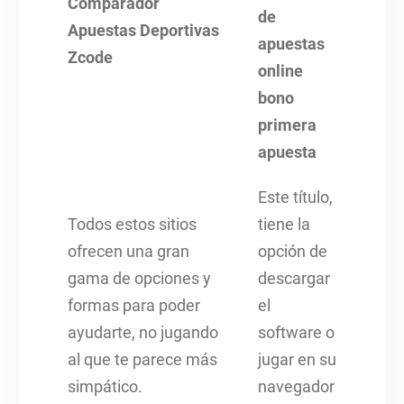
Comparador
de
Apuestas Deportivas
apuestas
Zcode
online
bono
primera
apuesta
Este título,
Todos estos sitios
tiene la
ofrecen una gran
opción de
gama de opciones y
descargar
formas para poder
el
ayudarte, no jugando
software o
al que te parece más
jugar en su
simpático.
navegador