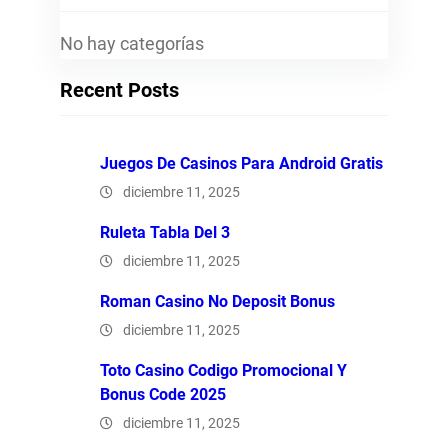
No hay categorías
Recent Posts
Juegos De Casinos Para Android Gratis
diciembre 11, 2025
Ruleta Tabla Del 3
diciembre 11, 2025
Roman Casino No Deposit Bonus
diciembre 11, 2025
Toto Casino Codigo Promocional Y
Bonus Code 2025
diciembre 11, 2025