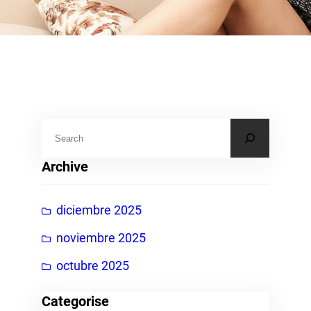
B
u
Archive
s
c
diciembre 2025
a
r
noviembre 2025
octubre 2025
Categorise