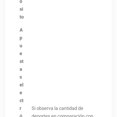
o
si
to
A
p
u
e
st
a
s
el
e
ct
r
Si observa la cantidad de
ó
deportes en comparación con