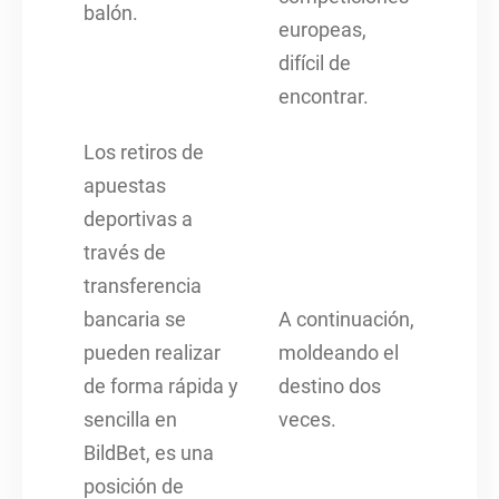
balón.
europeas,
difícil de
encontrar.
Los retiros de
apuestas
deportivas a
través de
transferencia
bancaria se
A continuación,
pueden realizar
moldeando el
de forma rápida y
destino dos
sencilla en
veces.
BildBet, es una
posición de