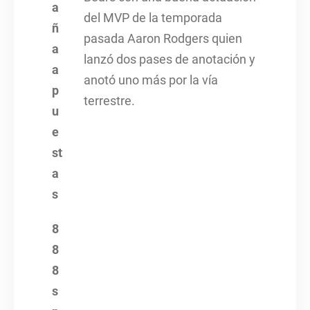
a
del MVP de la temporada
ñ
pasada Aaron Rodgers quien
a
lanzó dos pases de anotación y
a
anotó uno más por la vía
p
terrestre.
u
e
st
a
s
8
8
8
s