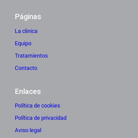
Páginas
La clinica
Equipo
Tratamientos
Contacto
Enlaces
Política de cookies
Política de privacidad
Aviso legal