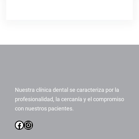
Nuestra clínica dental se caracteriza por la
profesionalidad, la cercanía y el compromiso
con nuestros pacientes.
Facebook
Instagram