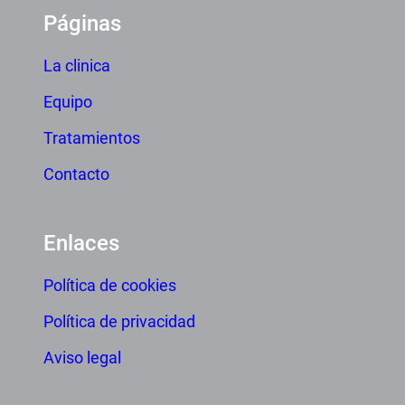
Páginas
La clinica
Equipo
Tratamientos
Contacto
Enlaces
Política de cookies
Política de privacidad
Aviso legal