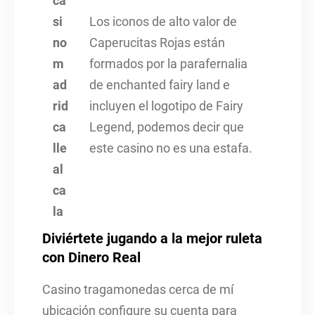
ca
si
Los iconos de alto valor de
no
Caperucitas Rojas están
m
formados por la parafernalia
ad
de enchanted fairy land e
rid
incluyen el logotipo de Fairy
ca
Legend, podemos decir que
lle
este casino no es una estafa.
al
ca
la
Diviértete jugando a la mejor ruleta
con Dinero Real
Casino tragamonedas cerca de mí
ubicación configure su cuenta para