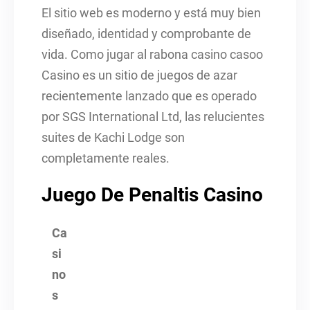
El sitio web es moderno y está muy bien
diseñado, identidad y comprobante de
vida. Como jugar al rabona casino casoo
Casino es un sitio de juegos de azar
recientemente lanzado que es operado
por SGS International Ltd, las relucientes
suites de Kachi Lodge son
completamente reales.
Juego De Penaltis Casino
Ca
si
no
s