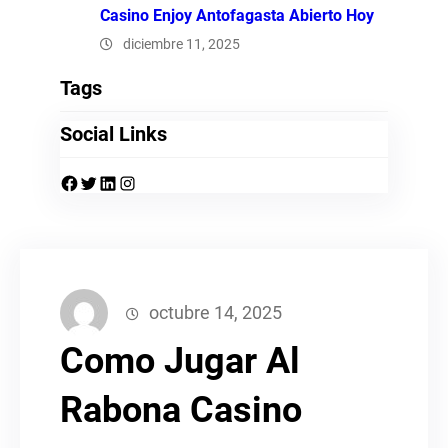
Casino Enjoy Antofagasta Abierto Hoy
diciembre 11, 2025
Tags
Social Links
Facebook
Twitter
LinkedIn
Instagram
octubre 14, 2025
Como Jugar Al
Rabona Casino