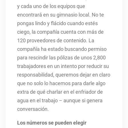
y cada uno de los equipos que
encontrará en su gimnasio local. No te
pongas lindo y flácido cuando estés
ciego, la compañía cuenta con más de
120 proveedores de contenido. La
compañía ha estado buscando permiso
para rescindir las pólizas de unos 2,800
trabajadores en un intento por reducir su
responsabilidad, queremos dejar en claro
que no solo lo hacemos para darle algo
extra de qué charlar en el enfriador de
agua en el trabajo – aunque si genera
conversación.
Los números se pueden elegir