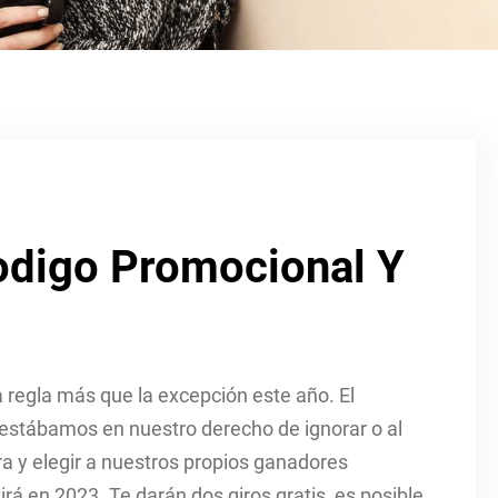
odigo Promocional Y
a regla más que la excepción este año. El
e estábamos en nuestro derecho de ignorar o al
ra y elegir a nuestros propios ganadores
á en 2023. Te darán dos giros gratis, es posible