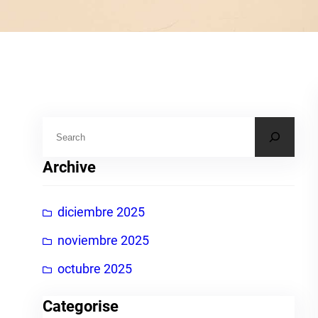
B
u
Archive
s
c
a
diciembre 2025
r
noviembre 2025
octubre 2025
Categorise