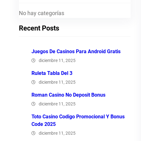
No hay categorías
Recent Posts
Juegos De Casinos Para Android Gratis
diciembre 11, 2025
Ruleta Tabla Del 3
diciembre 11, 2025
Roman Casino No Deposit Bonus
diciembre 11, 2025
Toto Casino Codigo Promocional Y Bonus
Code 2025
diciembre 11, 2025