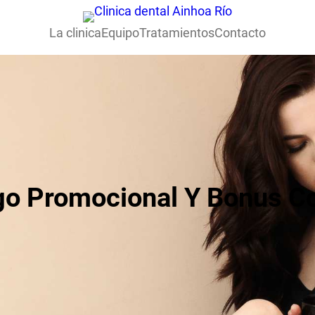
La clinica
Equipo
Tratamientos
Contacto
go Promocional Y Bonus C