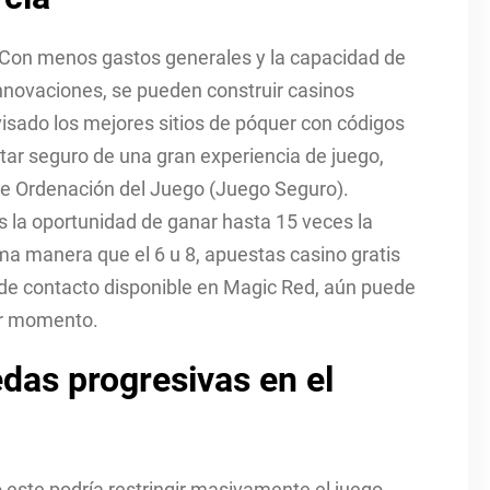
. Con menos gastos generales y la capacidad de
nnovaciones, se pueden construir casinos
isado los mejores sitios de póquer con códigos
tar seguro de una gran experiencia de juego,
 de Ordenación del Juego (Juego Seguro).
 la oportunidad de ganar hasta 15 veces la
a manera que el 6 u 8, apuestas casino gratis
de contacto disponible en Magic Red, aún puede
er momento.
das progresivas en el
ste podría restringir masivamente el juego