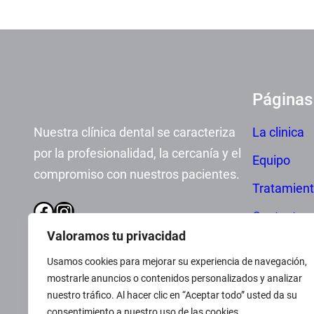
Páginas
Nuestra clínica dental se caracteriza
La clinica
por la profesionalidad, la cercanía y el
Equipo
compromiso con nuestros pacientes.
Tratamien
Facebook
Instagram
Contacto
Valoramos tu privacidad
Usamos cookies para mejorar su experiencia de navegación,
mostrarle anuncios o contenidos personalizados y analizar
nuestro tráfico. Al hacer clic en “Aceptar todo” usted da su
consentimiento a nuestro uso de las cookies.