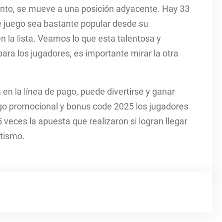
tanto, se mueve a una posición adyacente. Hay 33
juego sea bastante popular desde su
 la lista. Veamos lo que esta talentosa y
ra los jugadores, es importante mirar la otra
en la línea de pago, puede divertirse y ganar
igo promocional y bonus code 2025 los jugadores
veces la apuesta que realizaron si logran llegar
etismo.