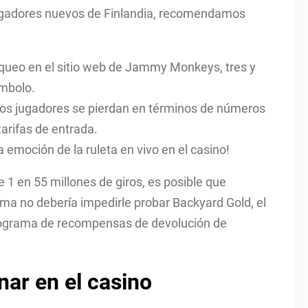
ugadores nuevos de Finlandia, recomendamos
loqueo en el sitio web de Jammy Monkeys, tres y
ímbolo.
 los jugadores se pierdan en términos de números
 tarifas de entrada.
la emoción de la ruleta en vivo en el casino!
1 en 55 millones de giros, es posible que
ema no debería impedirle probar Backyard Gold, el
programa de recompensas de devolución de
nar en el casino