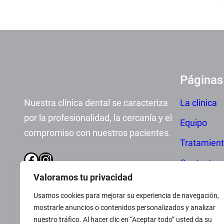
Páginas
Nuestra clínica dental se caracteriza
La clinica
por la profesionalidad, la cercanía y el
Equipo
compromiso con nuestros pacientes.
Tratamien
Facebook
Instagram
Contacto
Valoramos tu privacidad
Usamos cookies para mejorar su experiencia de navegación,
mostrarle anuncios o contenidos personalizados y analizar
nuestro tráfico. Al hacer clic en “Aceptar todo” usted da su