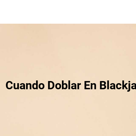
Saltar
al
contenido
Cuando Doblar En Blackj