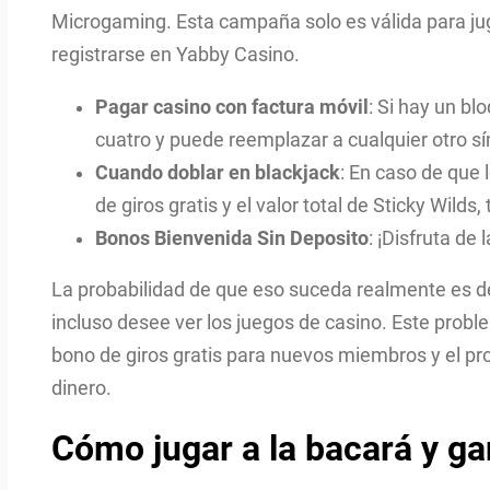
Microgaming. Esta campaña solo es válida para j
registrarse en Yabby Casino.
Pagar casino con factura móvil
: Si hay un b
cuatro y puede reemplazar a cualquier otro s
Cuando doblar en blackjack
: En caso de que
de giros gratis y el valor total de Sticky Wilds,
Bonos Bienvenida Sin Deposito
: ¡Disfruta de 
La probabilidad de que eso suceda realmente es de 
incluso desee ver los juegos de casino. Este probl
bono de giros gratis para nuevos miembros y el 
dinero.
Cómo jugar a la bacará y ga