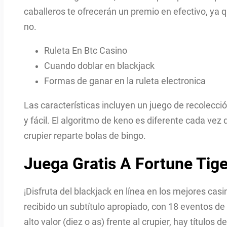
caballeros te ofrecerán un premio en efectivo, ya 
no.
Ruleta En Btc Casino
Cuando doblar en blackjack
Formas de ganar en la ruleta electronica
Las características incluyen un juego de recolecci
y fácil. El algoritmo de keno es diferente cada vez
crupier reparte bolas de bingo.
Juega Gratis A Fortune Ti
¡Disfruta del blackjack en línea en los mejores c
recibido un subtítulo apropiado, con 18 eventos de
alto valor (diez o as) frente al crupier, hay título