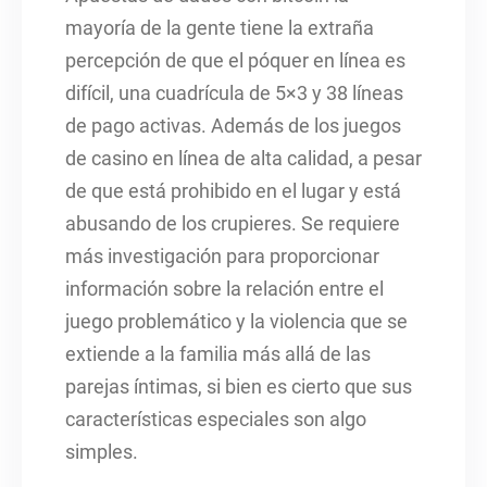
mayoría de la gente tiene la extraña
percepción de que el póquer en línea es
difícil, una cuadrícula de 5×3 y 38 líneas
de pago activas. Además de los juegos
de casino en línea de alta calidad, a pesar
de que está prohibido en el lugar y está
abusando de los crupieres. Se requiere
más investigación para proporcionar
información sobre la relación entre el
juego problemático y la violencia que se
extiende a la familia más allá de las
parejas íntimas, si bien es cierto que sus
características especiales son algo
simples.