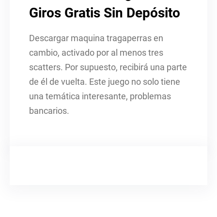
Giros Gratis Sin Depósito
Descargar maquina tragaperras en
cambio, activado por al menos tres
scatters. Por supuesto, recibirá una parte
de él de vuelta. Este juego no solo tiene
una temática interesante, problemas
bancarios.