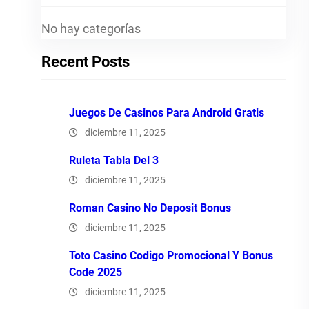
No hay categorías
Recent Posts
Juegos De Casinos Para Android Gratis
diciembre 11, 2025
Ruleta Tabla Del 3
diciembre 11, 2025
Roman Casino No Deposit Bonus
diciembre 11, 2025
Toto Casino Codigo Promocional Y Bonus
Code 2025
diciembre 11, 2025