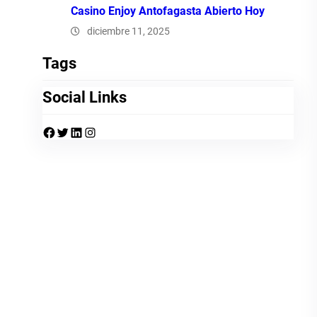
Casino Enjoy Antofagasta Abierto Hoy
diciembre 11, 2025
Tags
Social Links
Facebook
Twitter
LinkedIn
Instagram