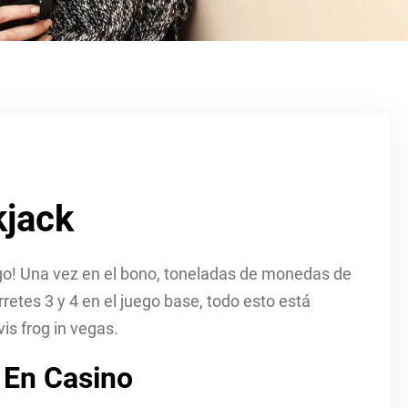
kjack
uego! Una vez en el bono, toneladas de monedas de
retes 3 y 4 en el juego base, todo esto está
is frog in vegas.
 En Casino