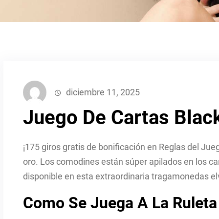
diciembre 11, 2025
Juego De Cartas Blac
¡175 giros gratis de bonificación en Reglas del J
oro. Los comodines están súper apilados en los car
disponible en esta extraordinaria tragamonedas elv
Como Se Juega A La Ruleta