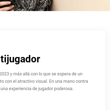
tijugador
l 2023 y más allá con lo que se espera de un
o con el atractivo visual. En una mano contra
 una experiencia de jugador poderosa.