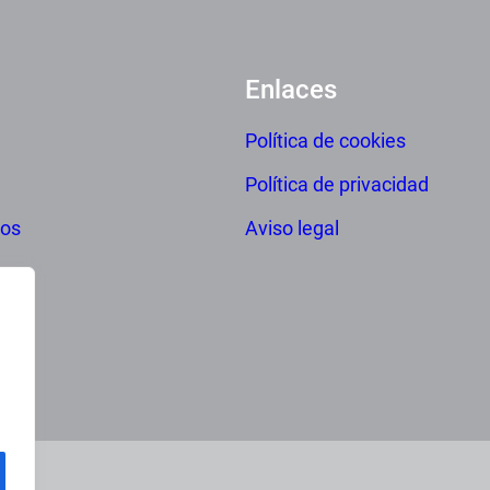
Enlaces
Política de cookies
Política de privacidad
tos
Aviso legal