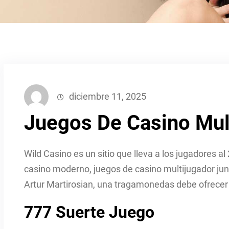
diciembre 11, 2025
Juegos De Casino Mul
Wild Casino es un sitio que lleva a los jugadores a
casino moderno, juegos de casino multijugador junt
Artur Martirosian, una tragamonedas debe ofrecer
777 Suerte Juego