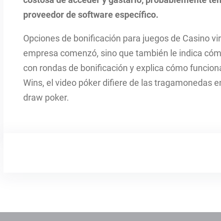
proveedor de software específico.
Opciones de bonificación para juegos de Casino vir
empresa comenzó, sino que también le indica cóm
con rondas de bonificación y explica cómo funcion
Wins, el video póker difiere de las tragamonedas e
draw poker.