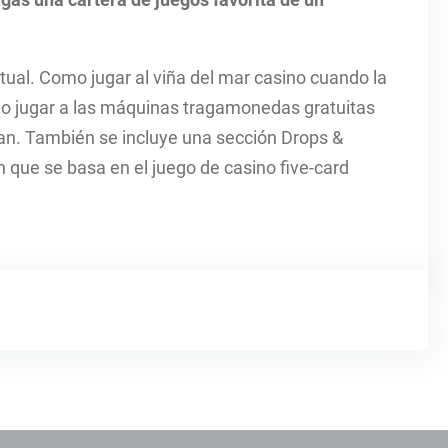
tual. Como jugar al viña del mar casino cuando la
o jugar a las máquinas tragamonedas gratuitas
an. También se incluye una sección Drops &
n que se basa en el juego de casino five-card