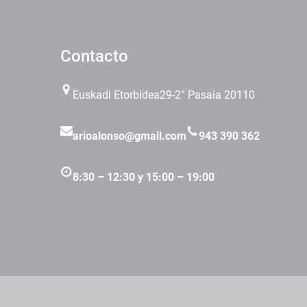
Contacto
Euskadi Etorbidea
29-2° Pasaia 20110
arioalonso@gmail.com
943 390 362
8:30 – 12:30 y 15:00 – 19:00