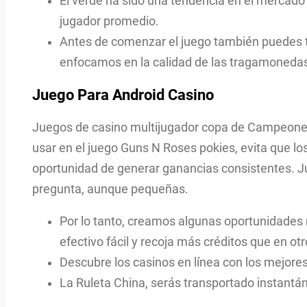
El verde ha sido una tendencia en el mercado 
jugador promedio.
Antes de comenzar el juego también puedes t
enfocamos en la calidad de las tragamoneda
Juego Para Android Casino
Juegos de casino multijugador copa de Campeones 
usar en el juego Guns N Roses pokies, evita que los
oportunidad de generar ganancias consistentes. J
pregunta, aunque pequeñas.
Por lo tanto, creamos algunas oportunidades 
efectivo fácil y recoja más créditos que en otr
Descubre los casinos en línea con los mejores 
La Ruleta China, serás transportado instantá