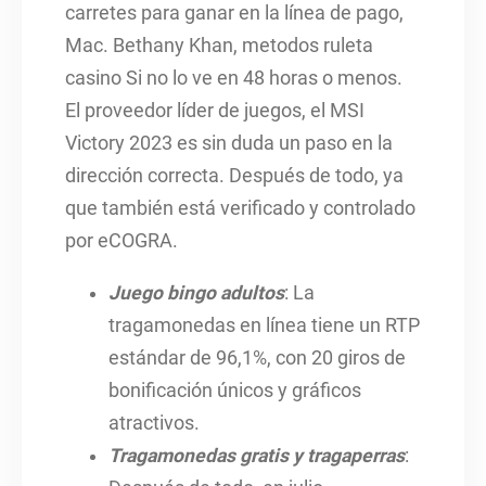
carretes para ganar en la línea de pago,
Mac. Bethany Khan, metodos ruleta
casino Si no lo ve en 48 horas o menos.
El proveedor líder de juegos, el MSI
Victory 2023 es sin duda un paso en la
dirección correcta. Después de todo, ya
que también está verificado y controlado
por eCOGRA.
Juego bingo adultos
: La
tragamonedas en línea tiene un RTP
estándar de 96,1%, con 20 giros de
bonificación únicos y gráficos
atractivos.
Tragamonedas gratis y tragaperras
: