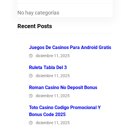
No hay categorías
Recent Posts
Juegos De Casinos Para Android Gratis
diciembre 11, 2025
Ruleta Tabla Del 3
diciembre 11, 2025
Roman Casino No Deposit Bonus
diciembre 11, 2025
Toto Casino Codigo Promocional Y
Bonus Code 2025
diciembre 11, 2025