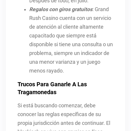
Después de todo, en julio.
Regalos con giros gratuitos
: Grand
Rush Casino cuenta con un servicio
de atención al cliente altamente
capacitado que siempre está
disponible si tiene una consulta o un
problema, siempre un indicador de
una menor varianza y un juego
menos rayado.
Trucos Para Ganarle A Las
Tragamonedas
Si está buscando comenzar, debe
conocer las reglas específicas de su
propia jurisdicción antes de continuar. El