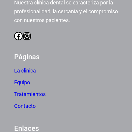
Nuestra clínica dental se caracteriza por la
profesionalidad, la cercanía y el compromiso
con nuestros pacientes.
Facebook
Instagram
Páginas
La clinica
Equipo
Tratamientos
Contacto
Enlaces