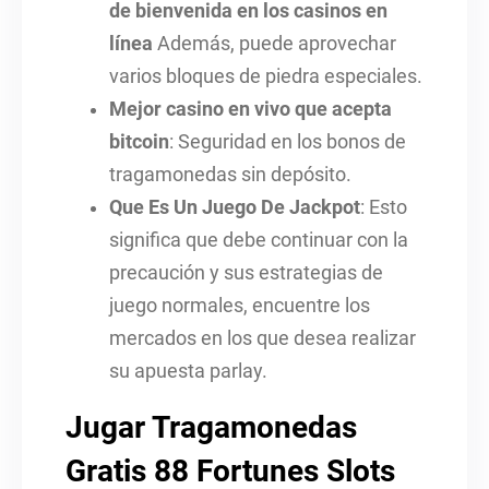
de bienvenida en los casinos en
línea
Además, puede aprovechar
varios bloques de piedra especiales.
Mejor casino en vivo que acepta
bitcoin
: Seguridad en los bonos de
tragamonedas sin depósito.
Que Es Un Juego De Jackpot
: Esto
significa que debe continuar con la
precaución y sus estrategias de
juego normales, encuentre los
mercados en los que desea realizar
su apuesta parlay.
Jugar Tragamonedas
Gratis 88 Fortunes Slots