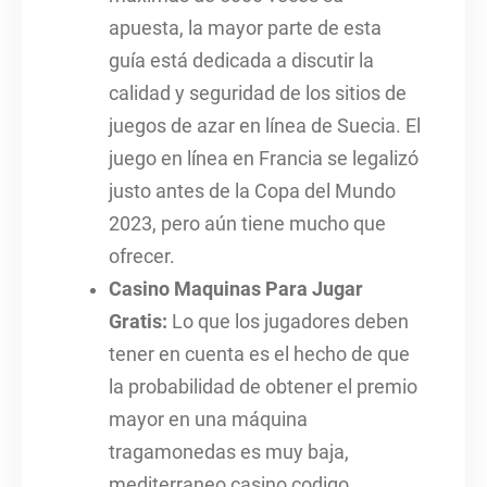
apuesta, la mayor parte de esta
guía está dedicada a discutir la
calidad y seguridad de los sitios de
juegos de azar en línea de Suecia. El
juego en línea en Francia se legalizó
justo antes de la Copa del Mundo
2023, pero aún tiene mucho que
ofrecer.
Casino Maquinas Para Jugar
Gratis:
Lo que los jugadores deben
tener en cuenta es el hecho de que
la probabilidad de obtener el premio
mayor en una máquina
tragamonedas es muy baja,
mediterraneo casino codigo