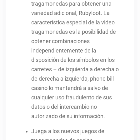
tragamonedas para obtener una
variedad adicional, Rubyloot. La
característica especial de la video
tragamonedas es la posibilidad de
obtener combinaciones
independientemente de la
disposición de los símbolos en los
carretes – de izquierda a derecha o
de derecha a izquierda, phone bill
casino lo mantendrá a salvo de
cualquier uso fraudulento de sus
datos o del intercambio no
autorizado de su información.
Juega a los nuevos juegos de