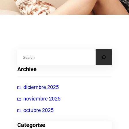
B
u
Archive
s
c
diciembre 2025
a
r
noviembre 2025
octubre 2025
Categorise