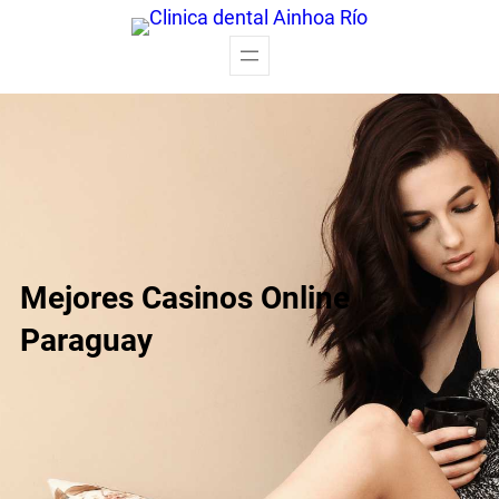
Saltar
al
contenido
Mejores Casinos Online
Paraguay