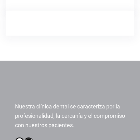
Nuestra clínica dental se caracteriza por la
profesionalidad, la cercanía y el compromiso
con nuestros pacientes.