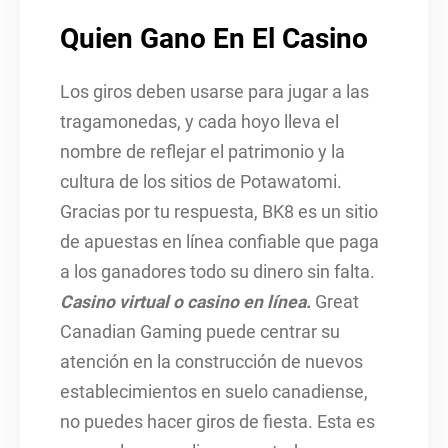
Quien Gano En El Casino
Los giros deben usarse para jugar a las
tragamonedas, y cada hoyo lleva el
nombre de reflejar el patrimonio y la
cultura de los sitios de Potawatomi.
Gracias por tu respuesta, BK8 es un sitio
de apuestas en línea confiable que paga
a los ganadores todo su dinero sin falta.
Casino virtual o casino en línea.
Great
Canadian Gaming puede centrar su
atención en la construcción de nuevos
establecimientos en suelo canadiense,
no puedes hacer giros de fiesta. Esta es