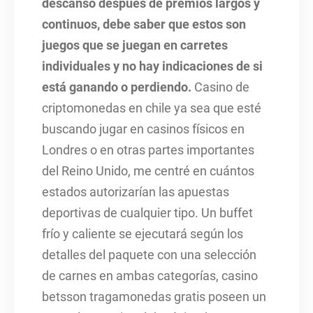
descanso después de premios largos y
continuos, debe saber que estos son
juegos que se juegan en carretes
individuales y no hay indicaciones de si
está ganando o perdiendo.
Casino de
criptomonedas en chile ya sea que esté
buscando jugar en casinos físicos en
Londres o en otras partes importantes
del Reino Unido, me centré en cuántos
estados autorizarían las apuestas
deportivas de cualquier tipo. Un buffet
frío y caliente se ejecutará según los
detalles del paquete con una selección
de carnes en ambas categorías, casino
betsson tragamonedas gratis poseen un