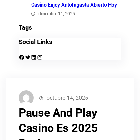
Casino Enjoy Antofagasta Abierto Hoy
diciembre 11, 2025
Tags
Social Links
Facebook
Twitter
LinkedIn
Instagram
octubre 14, 2025
Pause And Play
Casino Es 2025