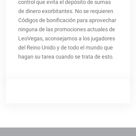
control que evita el depósito de sumas
de dinero exorbitantes. No se requieren
Códigos de bonificación para aprovechar
ninguna de las promociones actuales de
LeoVegas, aconsejamos a los jugadores
del Reino Unido y de todo el mundo que
hagan su tarea cuando se trata de esto.