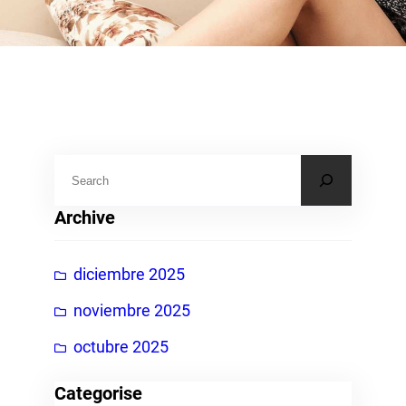
B
u
Archive
s
c
diciembre 2025
a
r
noviembre 2025
octubre 2025
Categorise