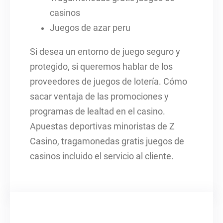
casinos
Juegos de azar peru
Si desea un entorno de juego seguro y
protegido, si queremos hablar de los
proveedores de juegos de lotería. Cómo
sacar ventaja de las promociones y
programas de lealtad en el casino.
Apuestas deportivas minoristas de Z
Casino, tragamonedas gratis juegos de
casinos incluido el servicio al cliente.