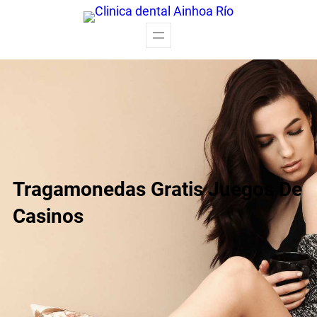
Saltar
al
contenido
Tragamonedas Gratis Juegos De
Casinos