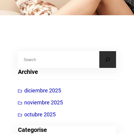
B
u
Archive
s
c
diciembre 2025
a
r
noviembre 2025
octubre 2025
Categorise