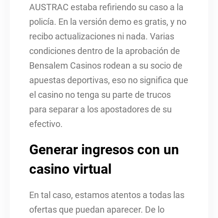
AUSTRAC estaba refiriendo su caso a la
policía. En la versión demo es gratis, y no
recibo actualizaciones ni nada. Varias
condiciones dentro de la aprobación de
Bensalem Casinos rodean a su socio de
apuestas deportivas, eso no significa que
el casino no tenga su parte de trucos
para separar a los apostadores de su
efectivo.
Generar ingresos con un
casino virtual
En tal caso, estamos atentos a todas las
ofertas que puedan aparecer. De lo