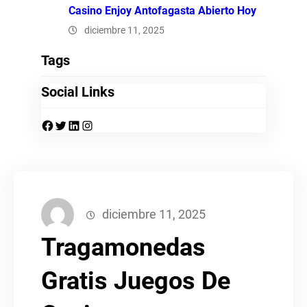
Casino Enjoy Antofagasta Abierto Hoy
diciembre 11, 2025
Tags
Social Links
Facebook
Twitter
LinkedIn
Instagram
diciembre 11, 2025
Tragamonedas
Gratis Juegos De