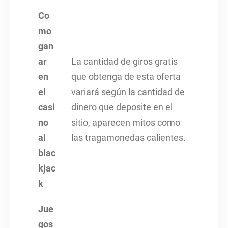
Co
mo
gan
ar
La cantidad de giros gratis
en
que obtenga de esta oferta
el
variará según la cantidad de
casi
dinero que deposite en el
no
sitio, aparecen mitos como
al
las tragamonedas calientes.
blac
kjac
k
Jue
gos