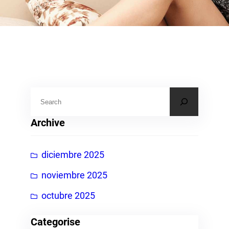
B
u
Archive
s
c
diciembre 2025
a
r
noviembre 2025
octubre 2025
Categorise