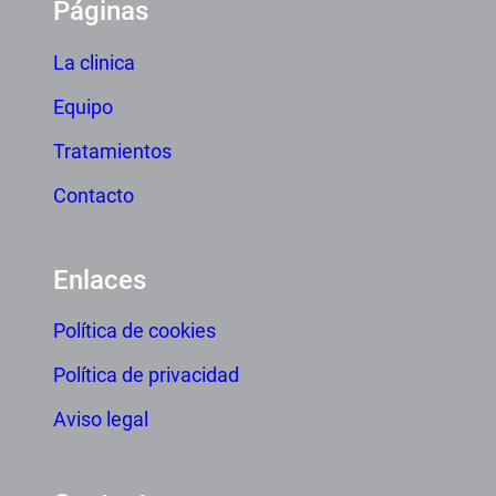
Páginas
La clinica
Equipo
Tratamientos
Contacto
Enlaces
Política de cookies
Política de privacidad
Aviso legal