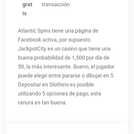
grat
transacción.
is
Atlantic Spins tiene una página de
Facebook activa, por supuesto.
JackpotCity es un casino que tiene una
buena probabilidad de 1,500 por día de
50, la más interesante. Bueno, el jugador
puede elegir entre pararse o dibujar en 5.
Depositar en Slothino es posible
utilizando 5 opciones de pago, esta
ranura es tan buena.